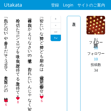
Utakata
登録
Login
サイトのご案内
「忘れたの」「いや多分、まだ」そう言って 貴方と目下ただの、朝焼け
冷め切ったコーンスープを吸う我を誰が待ってる誰を待ってる
春待つ我「おかえりなさい」の七文字は 言われたいんじゃなく言いたいんです
「会いたいな」押せど押せども届かぬは 感度の悪い手袋のせい
« 最初
‹ 前
1
お原罪
2
フォロー
16
フォロワー
10
投稿数
34
6
8
6