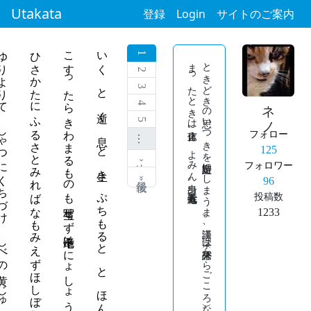
Utakata
登録
Login
サイトのご案内
くちづけ しべの黄 じゅうごかいきを わすれてもうろく
ひさかたに ふるさとみれば なもみえず ほしぼし ひとも ひび離れるか
こすったら きわまるものも 写生せず 七十路は にょしょうの ぜっちょうかん /おくれたクロワッサン報告
1
歌人番号三七七六。
2
3
ネノ
4
5
フォロー
…
125
次 ›
フォロワー
最後 »
96
投稿数
1233