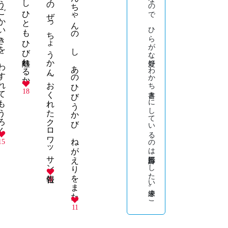
いく と 逝く 息 と 生き ぷちもると と ほんちゃんの し あのひびうかび ねがえりをまた
と
き
ど
き
の
思い
つ
き
を
定型短詩に
し
ま
う
ま
。
漢語、
字は
外来語︵か
ら
ご
こ
ろ
︶な
の
で
ひ
ら
が
な
愛好。
わ
か
ち
書き
に
し
て
い
る
の
は
五行詩形に
し
た
い
未練。
こ
ま
っ
た
と
き
は
体言止。
よ
み
ん
出身。
18
15
9
11