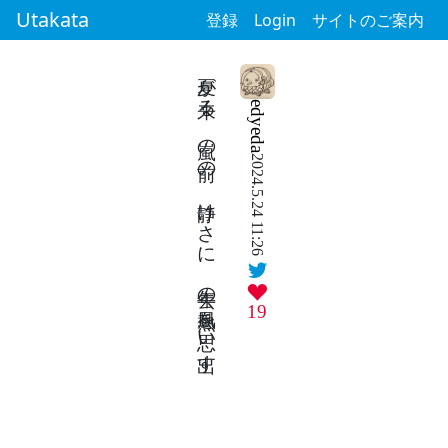
Utakata
登録
Login
サイトのご案内
夏が来る 嵐の前の 静けさに 去年の熱風を思い出す
edyeda
2024.5.24 11:26
19