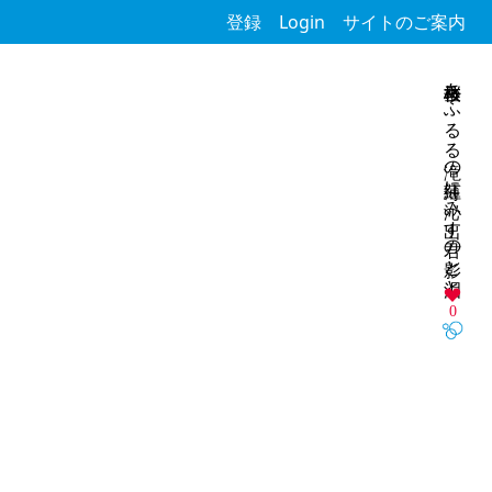
登録
Login
サイトのご案内
枝垂桜あふるる滝の薄紅に沁み出す君の影と泪と
0