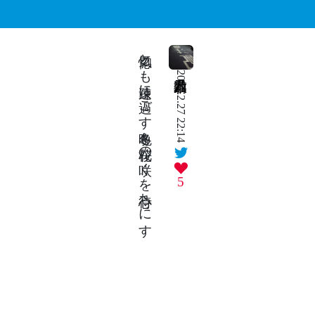
惚気とも疎遠に過ごす晩冬も桜花の咲くを心待ちにす
2024.2.27 22:14
5