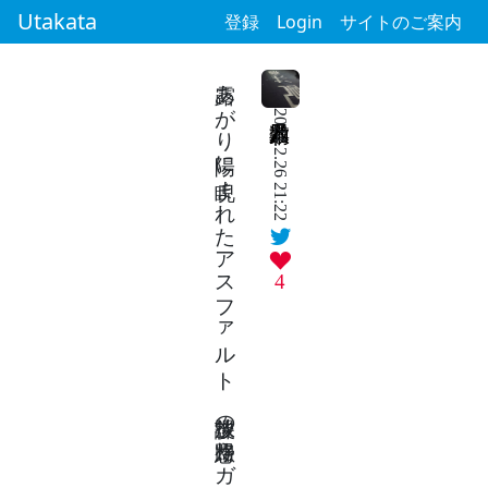
Utakata
登録
Login
サイトのご案内
露あがり陽に睨まれたアスファルト 放課後の帰路想うガソスタ
2024.2.26 21:22
4