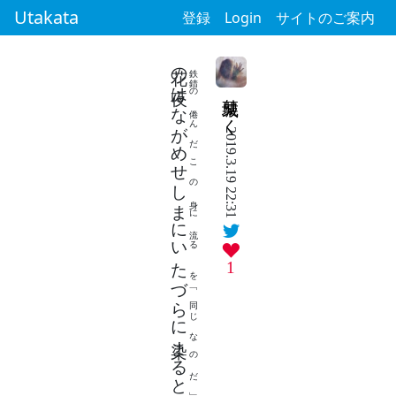
Utakata
登録
Login
サイトのご案内
花の夜はながめせしまにいたづらに染まるともなく散るを惜しまず
鉄錆の倦んだこの身に流るゝを「同じなのだ」とおまえは云つた
栗城りく
2019.3.19 22:31
1