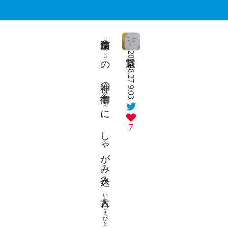
しなのじ
2023.8.27 9:03
の 神の御前
みまえ
に しゃがみ込み 古人
7
いにしえびと