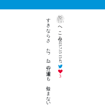
すきならさ たった5分の逢瀬でも 惜しまないでしょ 嘘ついたでしょ
へこみ
2023.7.15 15:47
3