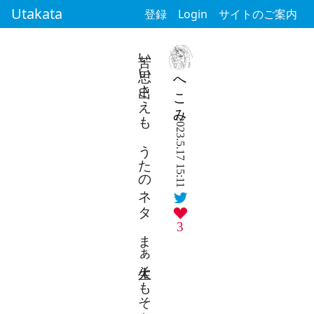
Utakata
登録
Login
サイトのご案内
苦い思い出さえも うたのネタ まぁ人生そもそもネタの宝庫よ
へこみ
2023.5.17 15:11
3