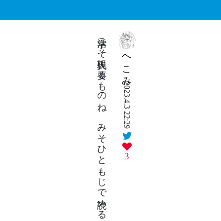
活字こそ現代人に要るものね みそひともじで読める小説
へこみ
2023.4.3 22:29
3