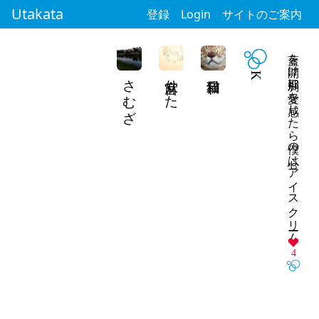
Utakata
登録
Login
サイトのご案内
蓋を開け刹那に愛を感じたら僕の心はアイスクリーム
さむざ
麻宮りた
K
4