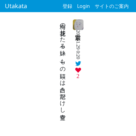
Utakata
登録
Login
サイトのご案内
梅の花折りたる妹(いも)の頭には白き冠かけし青空
2023.1.29 0:20
2