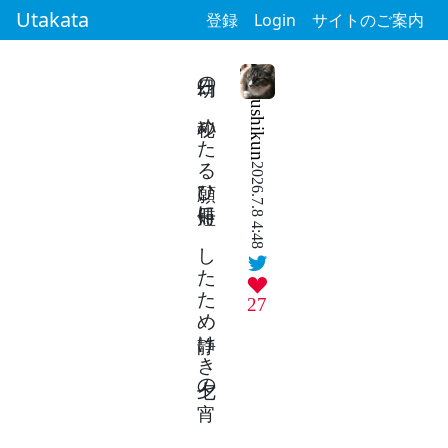
Utakata
登録
Login
サイトのご案内
幼日の 秘めたる願ひ短冊に したため静けき七夕の宵
ushikun
2026.7.8 4:48
27