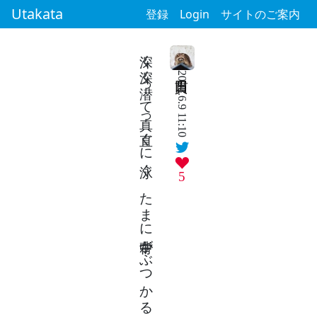
Utakata
登録
Login
サイトのご案内
深く深く潜って真っ直ぐに泳ぐ たまに背中がぶつかる ごめん
2026.6.9 11:10
5