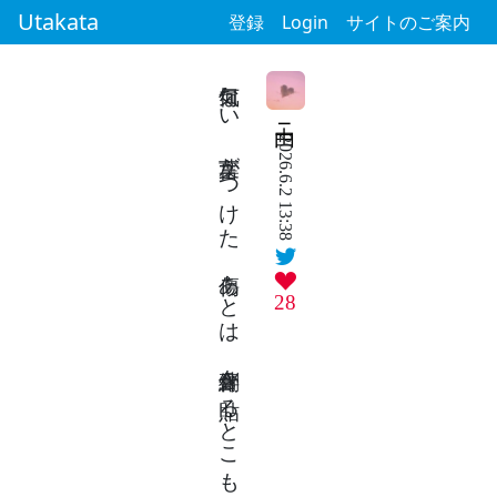
Utakata
登録
Login
サイトのご案内
何気ない 言葉がつけた 傷あとは 絆創膏を 貼るとこもない
由ニ
2026.6.2 13:38
28