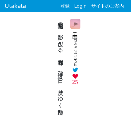
Utakata
登録
Login
サイトのご案内
紫陽花の 影が広がる 夕間暮れ 母待つ日々へ 戻りゆく路地
由ニ
2026.5.23 20:34
25