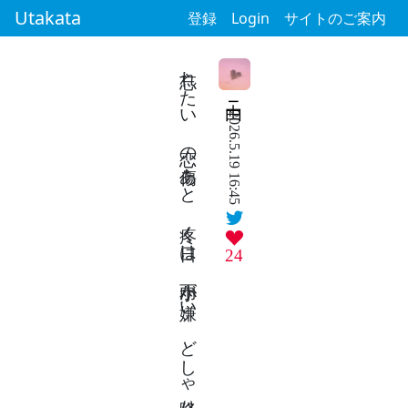
Utakata
登録
Login
サイトのご案内
忘れたい 恋の傷あと 疼く日は 小雨が嫌い どしゃ降りが好き
由ニ
2026.5.19 16:45
24