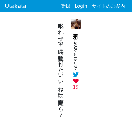
Utakata
登録
Login
サイトのご案内
眠られず丑三つ時に駄歌投稿 付いた「いいね」は百太郎から？
刺草キロ
2026.5.16 3:07
19