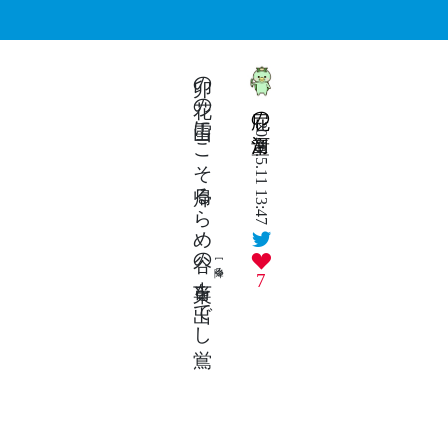
卯の花の雪山にこそ帰るらめ谷の
屁の河童
2026.5.11 13:47
[降る]
巣を出でし鴬
7