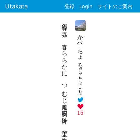
Utakata
登録
Login
サイトのご案内
蝶の舞う 春うららかに つむじ風 明日の行方は 誰ぞ知るらむ
かべちょろ
2026.4.27 5:47
16