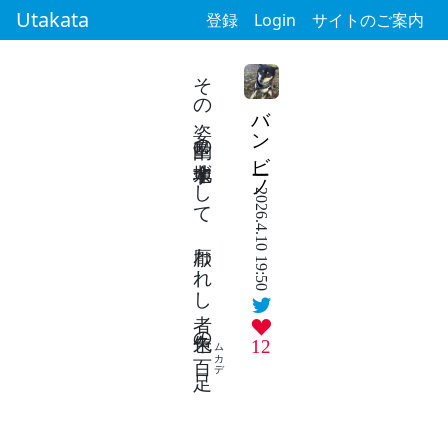
Utakata
登録
Login
サイトのご案内
その姿 酌量の余地非ずして 厭われし者 朱色の
バンビーノ
2026.4.10 19:50
ムカデ
12
百足