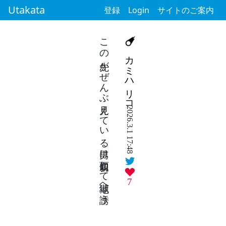
Utakata
登録
Login
サイトのご案内
この先がぜんぶ見えている男は親切面して地獄へ誘う
カミハリコ
2026.3.1 17:48
7