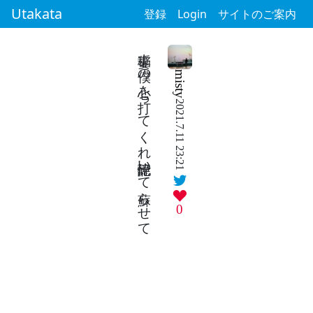
Utakata
登録
Login
サイトのご案内
稲妻よ僕の心を打ってくれ記憶砕いて蘇らせて
misty
2021.7.11 23:21
0