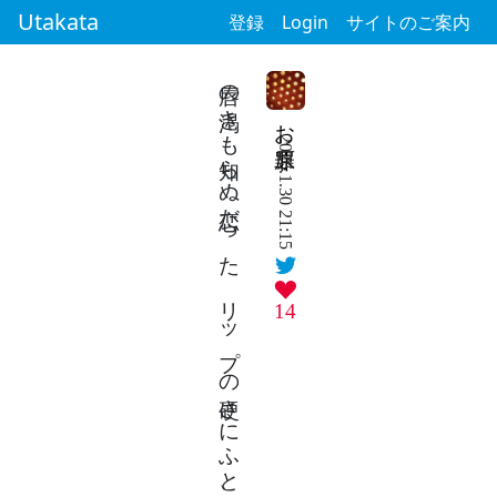
Utakata
登録
Login
サイトのご案内
唇の渇きも知らぬ恋だった リップの硬さにふと、そう思い
お原罪
2026.1.30 21:15
14