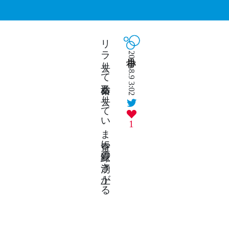
リラ去りて乙女椿も去りていま青空に夏緑の湧き上がる
2018.8.9 3:02
1