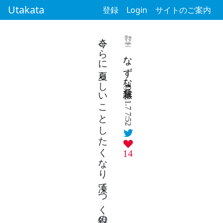
Utakata
登録
Login
サイトのご案内
今さらに夏らしいことしたくなり 凍てつく銀の六花を思う
なずな（雑草）
2026.1.7 7:52
14