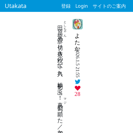
Utakata
登録
Login
サイトのご案内
としちゃん
田原俊彦
よたか
の切り抜き枕の下に入れ 初夢に出て！
2026.1.5 21:55
28
マジ
真剣
で願った／若かりし頃