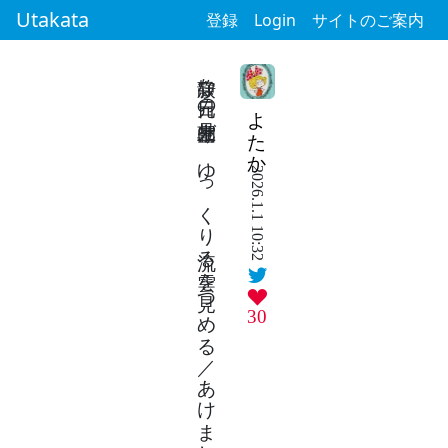
Utakata
登録
Login
サイトのご案内
静寂な元日の朝空見上げ ゆっくり流る雲を見つめる／あけましておめでとうございます
よたか
2026.1.1 10:32
30