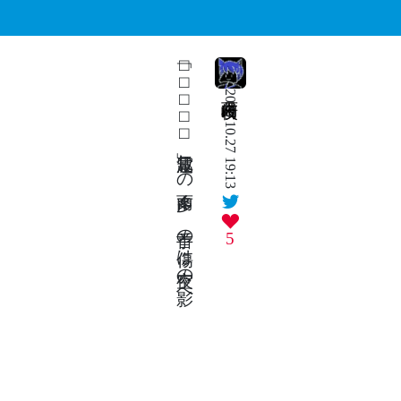
「⬜︎⬜︎⬜︎⬜︎⬜︎」電波越しの声雨多く 手首の傷は夜空の影へ
2025.10.27 19:13
5