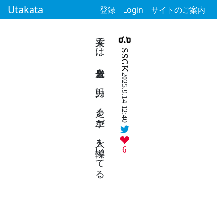
Utakata
登録
Login
サイトのご案内
未来では 光合成を 動力に 走る車が 人を轢いてる
SSGK
2025.9.14 12:40
6