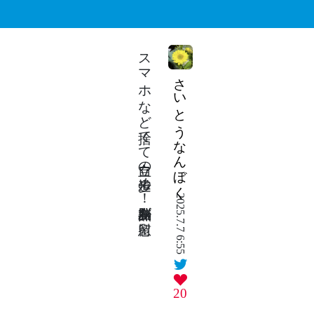
スマホなど捨てて自立の道歩め！右脳熱弁左脳が慰留
さいとうなんぼく
2025.7.7 6:55
20