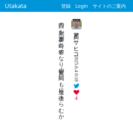
Utakata
登録
Login
サイトのご案内
酉の刻を王莽が時と称すなり史書の間にも魔に逢ふらむか
石川マサヒコ
2025.6.4 0:18
4