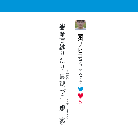
太史公の筆を写し終はりたり
石川マサヒコ
2025.6.3 9:32
しんけい
晨鶏
いづこ
うそ
5
か
まこと
か