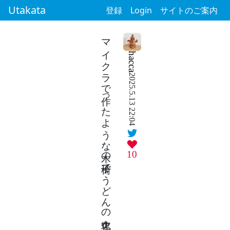
Utakata
登録
Login
サイトのご案内
マイクラで作ったような木の椅子でうどんの塩化ナトリウム吸う
hacca
2025.5.13 22:04
10