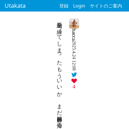
Utakata
登録
Login
サイトのご案内
納豆を練ってしまったもういいか まだ孵卵器に帰る気ないし
hacca
2025.4.24 12:08
4