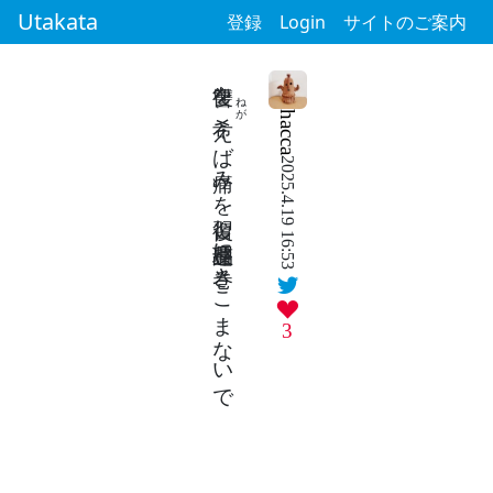
Utakata
登録
Login
サイトのご案内
復讐を
ねが
えば痛みを復習し遺品整理に巻きこまないで
hacca
2025.4.19 16:53
3