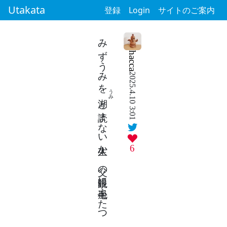
Utakata
登録
Login
サイトのご案内
みずうみを
hacca
2025.4.10 3:01
うみ
と読まない人生か 父の眼鏡に毛嵐ふたつ
6