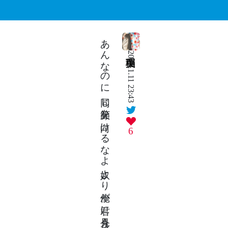
あんなのに 同じ笑顔を 向けるなよ 奴より俺が 君に見合うし
2025.1.11 23:43
6