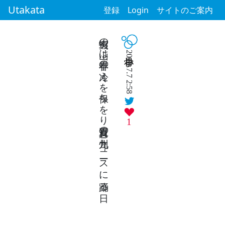
Utakata
登録
Login
サイトのご案内
蝦夷の山は早春の冷えを保ちをり真夏日の九州ニュースに踊る日
2018.7.7 2:58
1