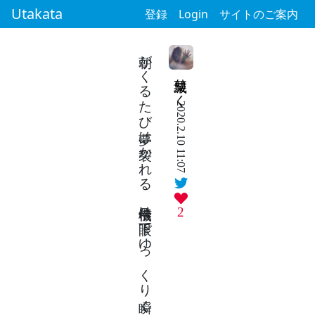
Utakata
登録
Login
サイトのご案内
朝がくるたび夢は裂かれる 信号機は眼下でゆっくり瞬く
栗城りく
2020.2.10 11:07
2