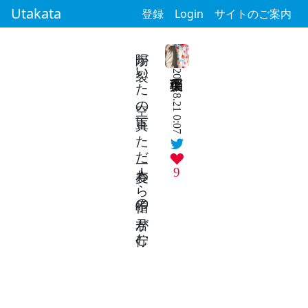
Utakata
登録
Login
サイトのご案内
陽が裂いた 空の真下に ただ一人 麦わら帽子の 君が佇む
2024.8.21 0:07
9