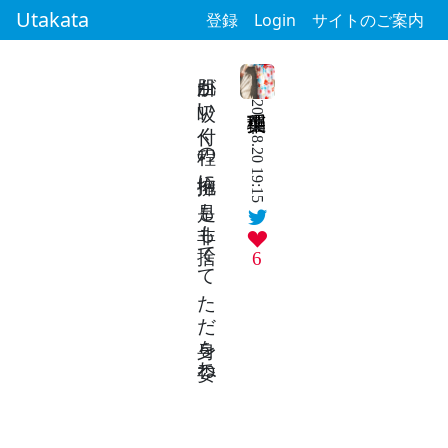
Utakata
登録
Login
サイトのご案内
白肌が 吸い付く程の 抱擁に 是も非も捨てて ただ身を委ね
2024.8.20 19:15
6