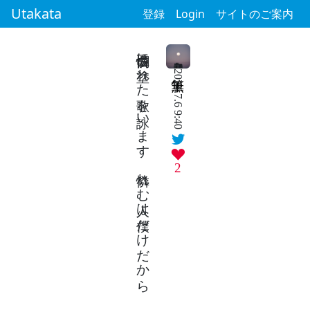
Utakata
登録
Login
サイトのご案内
自己憐憫に塗れた歌を詠います 憐れむ人は僕だけだから
2024.7.6 9:40
2