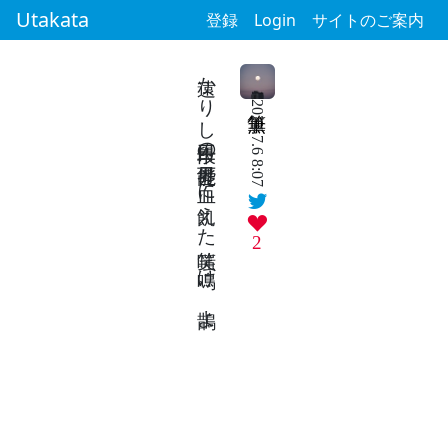
Utakata
登録
Login
サイトのご案内
遠かりし十三段目の可能世界 血に飢えた嗤笑 鳴け、鵲よ
2024.7.6 8:07
2