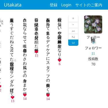
Utakata
登録
Login
サイトのご案内
り
誕生日もうすぐだねと云ってた
白き花しならせて咲く雪柳さわさわ風にその身をまかせ
命日に記憶は巡る幼き日父が削った鉛筆並べ
不自由を持ちて集まるデイケアにスタッフの声明るく響く
秋晴の清しい空や靖国の奉納舞は厳かなりき
« 最初
みな
下がりかな
‹ 前
1
暁 龍
フォロー
2
0
3
フォロワー
11
15
投稿数
こ
花の模様のサンダル提げて
6
70
2
14
14
13