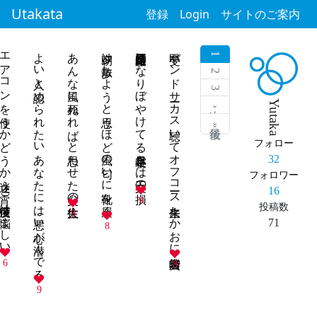
Utakata
登録
Login
サイトのご案内
アコンを使うかどうか迷う宵30度前後は悩ましい
よい人と認められたいあなたには悪い心が潜んでる
あんな風に死ねればと思わせた父の大往生
朝夕は散歩しようと思うほど風の匂いに靴を履く
四時起床寝不足になりぼやけてる早寝早起きは三文の損
甲斐バンドサーカス聴いてオフコース来生たかおに岩崎宏美
1
2
3
Yutaka
次 ›
最後 »
フォロー
32
フォロワー
16
9
投稿数
9
71
8
6
8
9