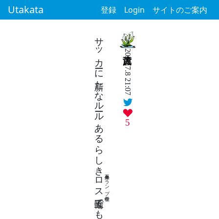
Utakata
登録
Login
サイトのご案内
サッカーに新たなルールあるらしき
2026.7.8 21:07
5
ロス五輪
再来年トランプ在任中