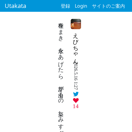
Utakata
登録
Login
サイトのご案内
種をまき 水をあげたら 芽が出るの 楽しみすぎて 毎日眺め
えびちゃん
2026.5.16 1:27
14