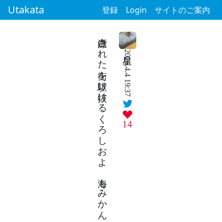
Utakata
登録
Login
サイトのご案内
漂白された街を駆け抜けるくろしおよ 海もみかんも見飽きただろうか
2026.4.4 19:37
14